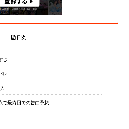
目次
すじ
バレ
入
点で最終回での告白予想