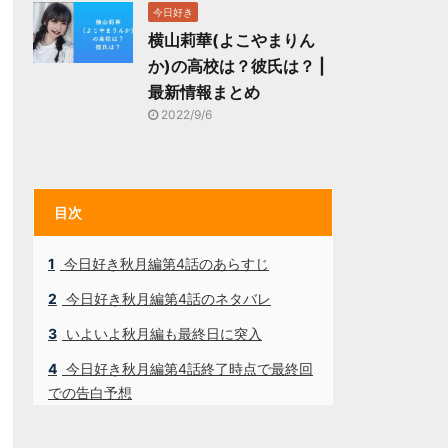
今日好き
横山莉華(よこやまりん
か)の高校は？彼氏は？ |
最新情報まとめ
2022/9/6
目次
1
今日好き秋月編第4話のあらすじ
2
今日好き秋月編第4話のネタバレ
3
いよいよ秋月編も最終日に突入
4
今日好き秋月編第4話終了時点で最終回
での告白予想