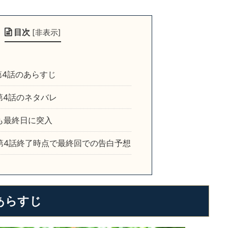
目次
[
非表示
]
4話のあらすじ
第4話のネタバレ
も最終日に突入
第4話終了時点で最終回での告白予想
あらすじ