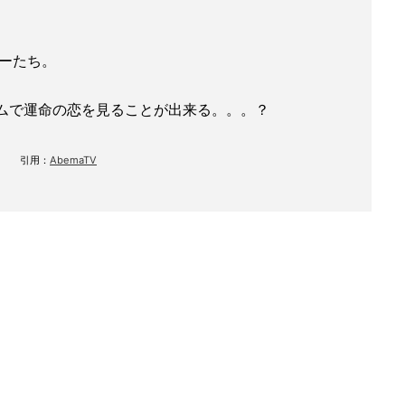
？
バーたち。
ムで運命の恋を見ることが出来る。。。？
引用：
AbemaTV