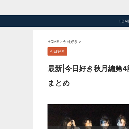
HOM
HOME
>
今日好き
>
今日好き
最新|今日好き秋月編第
まとめ