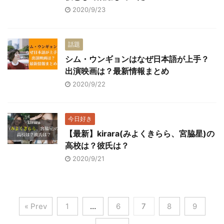
2020/9/23
話題
シム・ウンギョンはなぜ日本語が上手？
出演映画は？最新情報まとめ
2020/9/22
今日好き
【最新】kirara(みよくきらら、宮脇星)の
高校は？彼氏は？
2020/9/21
« Prev
1
…
6
7
8
9